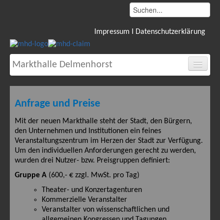
Impressum I Datenschutzerklärung
Markthalle Delmenhorst
Start
Ansichten
Anfrage und Preise
Ausstattung
Mit der neuen Markthalle steht der Stadt, den Bürgern,
Lage
den Unternehmen und Institutionen ein feines
Veranstaltungszentrum im Herzen der Stadt zur Verfügung.
Preise
Um den individuellen Anforderungen gerecht zu werden,
wurden drei Nutzer- bzw. Preisgruppen definiert:
Veranstaltungen
Gruppe A
(600,- € zzgl. MwSt. pro Tag)
Kalender
Theater- und Konzertagenturen
Historie
Kommerzielle Veranstalter
Service
Veranstalter von wissenschaftlichen und
allgemeinen Kongressen und Tagungen