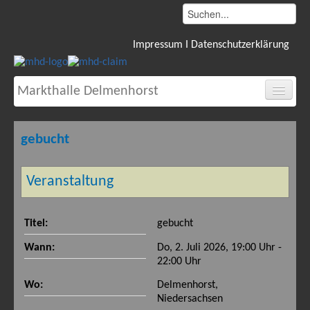
Impressum I Datenschutzerklärung
Markthalle Delmenhorst
Start
gebucht
Ansichten
Ausstattung
Veranstaltung
Lage
Preise
Titel:
gebucht
Veranstaltungen
Wann:
Do, 2. Juli 2026, 19:00 Uhr -
Kalender
22:00 Uhr
Historie
Wo:
Delmenhorst,
Service
Niedersachsen