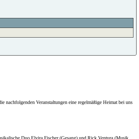
 die nachfolgenden Veranstaltungen eine regelmäßige Heimat bei uns
sikalische Duo Elvira Fischer (Gesang) und Rick Ventura (Musik,